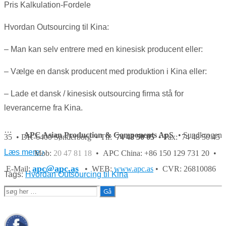
Pris Kalkulation-Fordele
Hvordan Outsourcing til Kina:
– Man kan selv entrere med en kinesisk producent eller:
– Vælge en dansk producent med produktion i Kina eller:
– Lade et dansk / kinesisk outsourcing firma stå for
leverancerne fra Kina.
…
APC Asian Production & Components ApS
• Sundkrogen
35 • DK-6400 Sønderborg • Tlf:
74 48 50 05
• Fax: 74 48 50 45
Læs mere ›
Mob:
20 47 81 18
• APC China: +86 150 129 731 20 •
apc@apc.as
E-Mail:
• WEB:
www.apc.as
• CVR: 26810086
Tags:
Hvordan Outsourcing til Kina
Søg
efter: