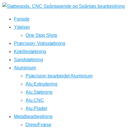
↓
Hop
Forside
til
Ydelser
hovedindhold
One Stop Shop
Præcision, Voksstøbning
Kokillestøbning
Sandstøbning
Aluminium
Præcision bearbejdet Aluminium
Alu.Extrudering
Alu.Støbning
Alu.CNC
Alu.Plader
Metalbearbejdning
Dreje/Fræse