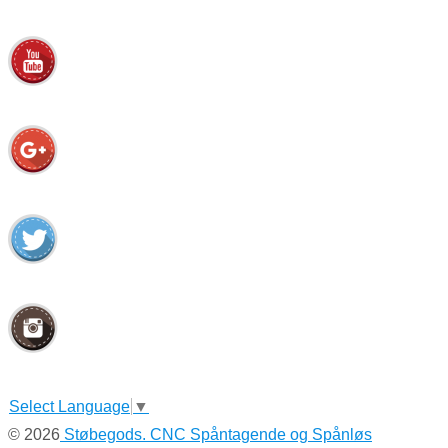
Select Language
▼
© 2026
Støbegods. CNC Spåntagende og Spånløs