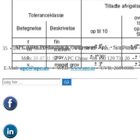
APC Asian Production & Components ApS
• Sundkrogen
35 • DK-6400 Sønderborg • Tlf:
74 48 50 05
• Fax: 74 48 50 45
Mob:
20 47 81 18
• APC China: +86 150 129 731 20 •
apc@apc.as
E-Mail:
• WEB:
www.apc.as
• CVR: 26810086
Søg
efter: