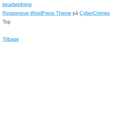
bearbejdning
Responsive WordPress Theme
på
CyberChimps
Top
Tilbage