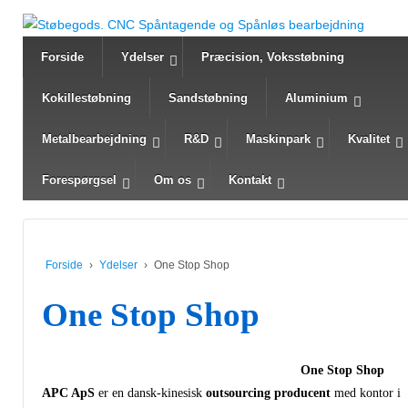
Forside
Ydelser
Præcision, Voksstøbning
Kokillestøbning
Sandstøbning
Aluminium
Metalbearbejdning
R&D
Maskinpark
Kvalitet
Forespørgsel
Om os
Kontakt
Forside
›
Ydelser
›
One Stop Shop
One Stop Shop
One Stop Shop
APC ApS
er en dansk-kinesisk
outsourcing producent
med kontor i