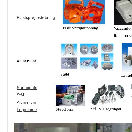
Plastsprøjtestøbning
Plast Sprøjtestøbning
Vacuumfo
Rotationss
Aluminium
Støbt
Extrud
Støbegods
Stål
Aluminium
Stål & Legeringer
Støbeform
Legeringer