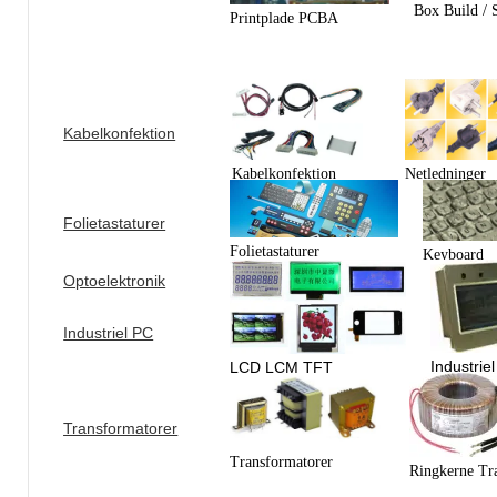
Box Build / 
Printplade PCBA
Kabelkonfektion
Netledninger
Kabelkonfektion
Folietastaturer
Folietastaturer
Keyboard
Optoelektronik
Industriel PC
Industrie
LCD LCM TFT
Transformatorer
Transformatorer
Ringkerne Tr